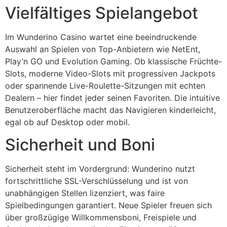
Vielfältiges Spielangebot
Im Wunderino Casino wartet eine beeindruckende
Auswahl an Spielen von Top-Anbietern wie NetEnt,
Play’n GO und Evolution Gaming. Ob klassische Früchte-
Slots, moderne Video-Slots mit progressiven Jackpots
oder spannende Live-Roulette-Sitzungen mit echten
Dealern – hier findet jeder seinen Favoriten. Die intuitive
Benutzeroberfläche macht das Navigieren kinderleicht,
egal ob auf Desktop oder mobil.
Sicherheit und Boni
Sicherheit steht im Vordergrund: Wunderino nutzt
fortschrittliche SSL-Verschlüsselung und ist von
unabhängigen Stellen lizenziert, was faire
Spielbedingungen garantiert. Neue Spieler freuen sich
über großzügige Willkommensboni, Freispiele und