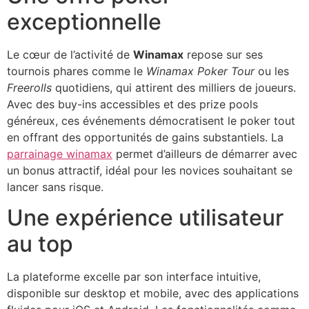
exceptionnelle
Le cœur de l’activité de
Winamax
repose sur ses
tournois phares comme le
Winamax Poker Tour
ou les
Freerolls
quotidiens, qui attirent des milliers de joueurs.
Avec des buy-ins accessibles et des prize pools
généreux, ces événements démocratisent le poker tout
en offrant des opportunités de gains substantiels. La
parrainage winamax
permet d’ailleurs de démarrer avec
un bonus attractif, idéal pour les novices souhaitant se
lancer sans risque.
Une expérience utilisateur
au top
La plateforme excelle par son interface intuitive,
disponible sur desktop et mobile, avec des applications