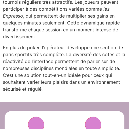
tournois réguliers très attractifs. Les joueurs peuvent
participer à des compétitions variées comme
les
Expresso
, qui permettent de multiplier ses gains en
quelques minutes seulement. Cette dynamique rapide
transforme chaque session en un moment intense de
divertissement.
En plus du poker, l’opérateur développe une section de
paris sportifs très complète. La diversité des cotes et la
réactivité de l’interface permettent de parier sur de
nombreuses disciplines mondiales en toute simplicité.
C’est une solution tout-en-un idéale pour ceux qui
souhaitent varier leurs plaisirs dans un environnement
sécurisé et régulé.