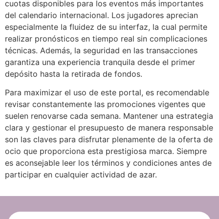
cuotas disponibles para los eventos más importantes
del calendario internacional. Los jugadores aprecian
especialmente la fluidez de su interfaz, la cual permite
realizar pronósticos en tiempo real sin complicaciones
técnicas. Además, la seguridad en las transacciones
garantiza una experiencia tranquila desde el primer
depósito hasta la retirada de fondos.
Para maximizar el uso de este portal, es recomendable
revisar constantemente las promociones vigentes que
suelen renovarse cada semana. Mantener una estrategia
clara y gestionar el presupuesto de manera responsable
son las claves para disfrutar plenamente de la oferta de
ocio que proporciona esta prestigiosa marca. Siempre
es aconsejable leer los términos y condiciones antes de
participar en cualquier actividad de azar.