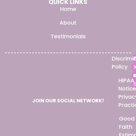
QUICK LINKS
Home
About
Testimonials
Discrimi
Policy
HIPAA
Notice
Privac
JOIN OUR SOCIAL NETWORK!
Practi
Good
Faith
Estim