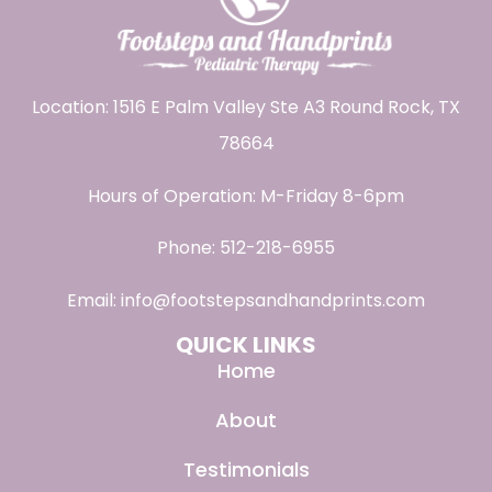
Location: 1516 E Palm Valley Ste A3 Round Rock, TX
78664
Hours of Operation: M-Friday 8-6pm
Phone:
512-218-6955
Email:
info@footstepsandhandprints.com
QUICK LINKS
Home
About
Testimonials