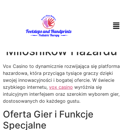
Vox Casino:
Nowoczesna
Rozrywka Online dla
Miłośników Hazardu
Vox Casino to dynamicznie rozwijająca się platforma
hazardowa, która przyciąga tysiące graczy dzięki
swojej innowacyjności i bogatej ofercie. W świecie
szybkiego internetu,
vox casino
wyróżnia się
intuicyjnym interfejsem oraz szerokim wyborem gier,
dostosowanych do każdego gustu.
Oferta Gier i Funkcje
Specjalne