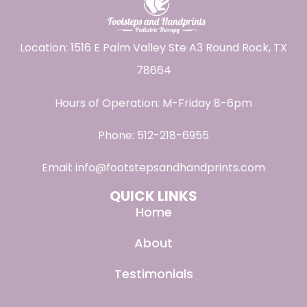
Location: 1516 E Palm Valley Ste A3 Round Rock, TX
78664
Hours of Operation: M-Friday 8-6pm
Phone:
512-218-6955
Email:
info@footstepsandhandprints.com
QUICK LINKS
Home
About
Testimonials