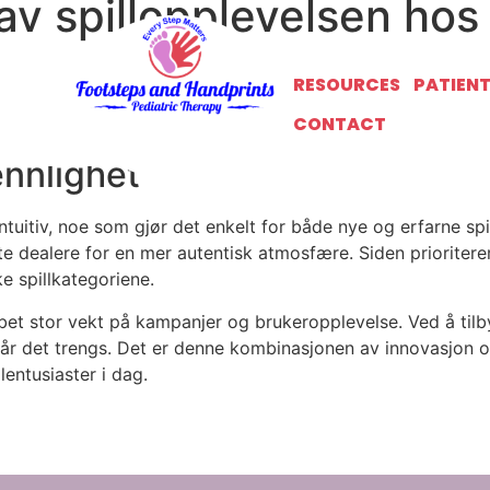
v spillopplevelsen hos
erkjente aktørene i det europeiske pengespillmarkedet. Ma
RESOURCES
PATIEN
av tjenester. Selskapet tilbyr alt fra odds på store sports
CONTACT
ennlighet
uitiv, noe som gjør det enkelt for både nye og erfarne spill
 dealere for en mer autentisk atmosfære. Siden prioriterer
e spillkategoriene.
ibet stor vekt på kampanjer og brukeropplevelse. Ved å tilb
 når det trengs. Det er denne kombinasjonen av innovasjon 
lentusiaster i dag.