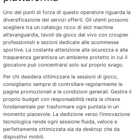
Uno dei punti di forza di questo operatore riguarda la
diversificazione dei servizi offerti. Gli utenti possono
scegliere tra un catalogo ricco di slot machine
all’avanguardia, tavoli da gioco dal vivo con croupier
professionisti e sezioni dedicate alle scommesse
sportive. La costante attenzione alla sicurezza e alla
trasparenza garantisce un ambiente protetto in cui il
giocatore può concentrarsi solo sul proprio svago.
Per chi desidera ottimizzare le sessioni di gioco,
consigliamo sempre di controllare regolarmente le
pagine promozionali e le condizioni generali. Gestire il
proprio budget con responsabilità resta la chiave
fondamentale per trasformare ogni puntata in un
momento piacevole. La dedizione verso l’innovazione
tecnologica rende ogni sessione fluida, veloce e
perfettamente ottimizzata sia da desktop che da
dispositivi mobili.