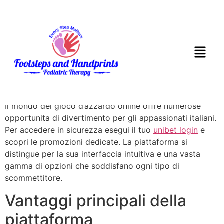
La guida completa
all’esperienza di
gioco su Unibet
Il mondo del gioco d’azzardo online offre numerose
opportunita di divertimento per gli appassionati italiani.
Per accedere in sicurezza esegui il tuo
unibet login
e
scopri le promozioni dedicate. La piattaforma si
distingue per la sua interfaccia intuitiva e una vasta
gamma di opzioni che soddisfano ogni tipo di
scommettitore.
Vantaggi principali della
piattaforma