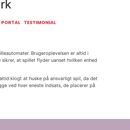
rk
skere vælger at besøge et
unibet casino
for at
T PORTAL
TESTIMONIAL
rugere i hele landet.
lleautomater. Brugeroplevelsen er altid i
n
sikrer, at spillet flyder uanset hvilken enhed
ltid klogt at huske på ansvarligt spil, da det
ygge ved hver eneste indsats, de placerer på