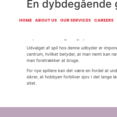
En dybdegående gu
Når spillere leder efter en platform med bå
HOME
ABOUT US
OUR SERVICES
CAREERS
få en oplevelse i særklasse. Denne operatør h
Spiludvalg og platform
Udvalget af spil hos denne udbyder er imponer
centrum, hvilket betyder, at man nemt kan na
man foretrækker at bruge.
For nye spillere kan det være en fordel at und
sikrer, at hobbyen forbliver sjov i det lange
sitet.