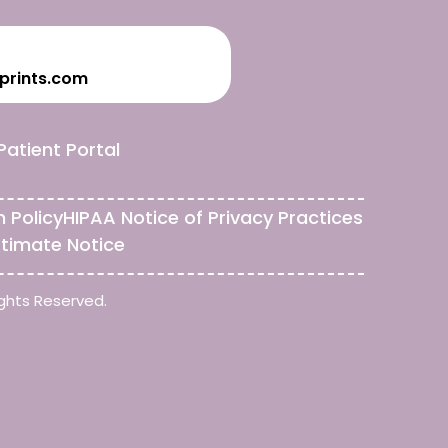
prints.com
Patient Portal
n Policy
HIPAA Notice of Privacy Practices
stimate Notice
ghts Reserved.