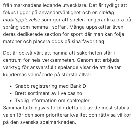
från marknadens ledande utvecklare. Det är tydligt att
fokus ligger på användarvänlighet och en
smidig
mobilupplevelse
som gör att spelen fungerar lika bra på
språng som hemma i soffan. Många uppskattar även
deras dedikerade sektion för sport där man kan följa
matcher och placera odds på sina favoritlag.
Det är också värt att nämna att säkerheten står i
centrum för hela verksamheten. Genom att erbjuda
verktyg för ansvarsfullt spelande visar de att de tar
kundernas välmående på största allvar.
Snabb registrering med BankID
Brett sortiment av live casino
Tydlig information om spelregler
Sammanfattningsvis förblir detta ett av de mest stabila
valen för den som prioriterar kvalitet och rättvisa villkor
på den svenska spelmarknaden.