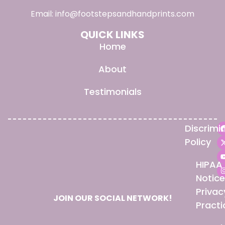
Email:
info@footstepsandhandprints.com
QUICK LINKS
Home
About
Testimonials
Discrimi
Policy
HIPAA
Notice
Privac
JOIN OUR SOCIAL NETWORK!
Practi