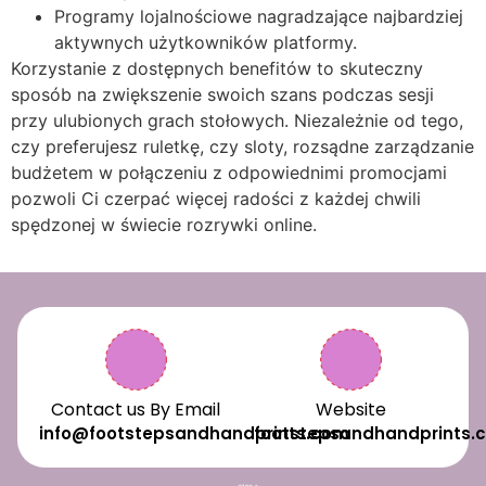
Programy lojalnościowe nagradzające najbardziej
aktywnych użytkowników platformy.
Korzystanie z dostępnych benefitów to skuteczny
sposób na zwiększenie swoich szans podczas sesji
przy ulubionych grach stołowych. Niezależnie od tego,
czy preferujesz ruletkę, czy sloty, rozsądne zarządzanie
budżetem w połączeniu z odpowiednimi promocjami
pozwoli Ci czerpać więcej radości z każdej chwili
spędzonej w świecie rozrywki online.
Contact us By Email
Website
info@footstepsandhandprints.com
footstepsandhandprints.