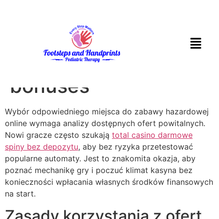
Przewodnik po
promocjach: jak
zdobyć total casino
bonuses
Wybór odpowiedniego miejsca do zabawy hazardowej
online wymaga analizy dostępnych ofert powitalnych.
Nowi gracze często szukają
total casino darmowe
spiny bez depozytu
, aby bez ryzyka przetestować
popularne automaty. Jest to znakomita okazja, aby
poznać mechanikę gry i poczuć klimat kasyna bez
konieczności wpłacania własnych środków finansowych
na start.
Zasady korzystania z ofert