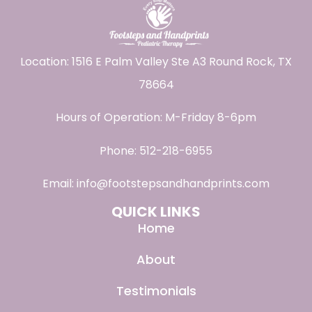
Location: 1516 E Palm Valley Ste A3 Round Rock, TX
78664
Hours of Operation: M-Friday 8-6pm
Phone:
512-218-6955
Email:
info@footstepsandhandprints.com
QUICK LINKS
Home
About
Testimonials