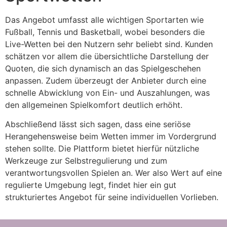
Das Angebot umfasst alle wichtigen Sportarten wie
Fußball, Tennis und Basketball, wobei besonders die
Live-Wetten bei den Nutzern sehr beliebt sind. Kunden
schätzen vor allem die übersichtliche Darstellung der
Quoten, die sich dynamisch an das Spielgeschehen
anpassen. Zudem überzeugt der Anbieter durch eine
schnelle Abwicklung von Ein- und Auszahlungen, was
den allgemeinen Spielkomfort deutlich erhöht.
Abschließend lässt sich sagen, dass eine seriöse
Herangehensweise beim Wetten immer im Vordergrund
stehen sollte. Die Plattform bietet hierfür nützliche
Werkzeuge zur Selbstregulierung und zum
verantwortungsvollen Spielen an. Wer also Wert auf eine
regulierte Umgebung legt, findet hier ein gut
strukturiertes Angebot für seine individuellen Vorlieben.