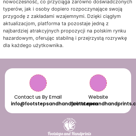
nowoczesność, co przyciąga zarówno doświadczonych
typerów, jak i osoby dopiero rozpoczynające swoją
przygodę z zakładami wzajemnymi. Dzięki ciągłym
aktualizacjom, platforma ta pozostaje jedną z
najbardziej atrakcyjnych propozycji na polskim rynku
hazardowym, oferując stabilną i przejrzystą rozrywkę
dla każdego użytkownika.
Contact us By Email
Website
info@footstepsandhandprints.com
footstepsandhandprints.