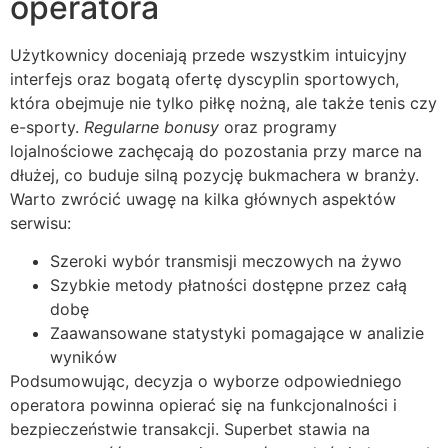
operatora
Użytkownicy doceniają przede wszystkim intuicyjny
interfejs oraz bogatą ofertę dyscyplin sportowych,
która obejmuje nie tylko piłkę nożną, ale także tenis czy
e-sporty.
Regularne bonusy
oraz programy
lojalnościowe zachęcają do pozostania przy marce na
dłużej, co buduje silną pozycję bukmachera w branży.
Warto zwrócić uwagę na kilka głównych aspektów
serwisu:
Szeroki wybór transmisji meczowych na żywo
Szybkie metody płatności dostępne przez całą
dobę
Zaawansowane statystyki pomagające w analizie
wyników
Podsumowując, decyzja o wyborze odpowiedniego
operatora powinna opierać się na funkcjonalności i
bezpieczeństwie transakcji. Superbet stawia na