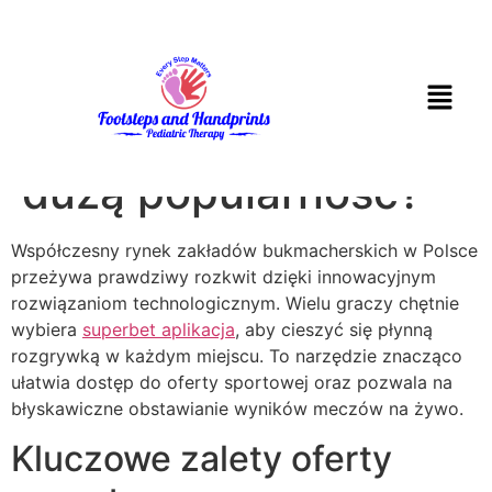
Dlaczego zakłady
bukmacherskie
Superbet zyskują tak
dużą popularność?
Współczesny rynek zakładów bukmacherskich w Polsce
przeżywa prawdziwy rozkwit dzięki innowacyjnym
rozwiązaniom technologicznym. Wielu graczy chętnie
wybiera
superbet aplikacja
, aby cieszyć się płynną
rozgrywką w każdym miejscu. To narzędzie znacząco
ułatwia dostęp do oferty sportowej oraz pozwala na
błyskawiczne obstawianie wyników meczów na żywo.
Kluczowe zalety oferty