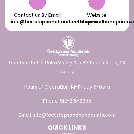
Contact us By Email
Website
info@footstepsandhandprints.com
footstepsandhandprints.
Location: 1516 E Palm Valley Ste A3 Round Rock, TX
78664
Hours of Operation: M-Friday 8-6pm
Phone:
512-218-6955
Email:
info@footstepsandhandprints.com
QUICK LINKS