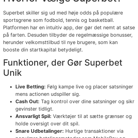
Superbet skiller sig ud med høje odds på populære
sportsgrene som fodbold, tennis og basketball.
Platformen har en intuitiv app, der gør det nemt at satse
på farten. Desuden tilbyder de regelmæssige bonusser,
herunder velkomsttilbud til nye brugere, som kan
booste din startkapital betydeligt.
Funktioner, der Gør Superbet
Unik
Live Betting:
Følg kampe live og placer satsninger
mens actionen udspiller sig.
Cash Out:
Tag kontrol over dine satsninger og sikr
gevinster tidligt.
Ansvarligt Spil:
Værktøjer til at sætte grænser og
holde oversigt over dit spil.
Snare Udbetalinger:
Hurtige transaktioner via