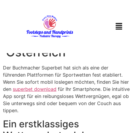
Die Welt von
Superbet: Ihr Guide
für Sportwetten in
Österreich
Der Buchmacher Superbet hat sich als eine der
führenden Plattformen für Sportwetten fest etabliert.
Wenn Sie sofort mobil loslegen möchten, finden Sie hier
den
superbet download
für Ihr Smartphone. Die intuitive
App sorgt für ein reibungsloses Wettvergnügen, egal ob
Sie unterwegs sind oder bequem von der Couch aus
tippen.
Ein erstklassiges