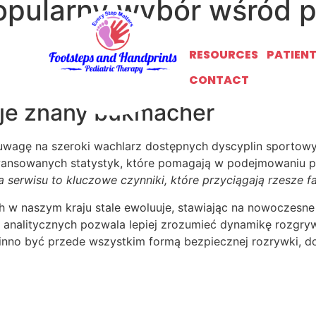
opularny wybór wśród p
niesłabnącą popularnością wśród miłośników sportu. Każd
RESOURCES
PATIEN
dzenie bieżących wydarzeń. Intuicyjny interfejs sprawia, że
CONTACT
uje znany bukmacher
 uwagę na szeroki wachlarz dostępnych dyscyplin sportow
ansowanych statystyk, które pomagają w podejmowaniu p
ia serwisu to kluczowe czynniki, które przyciągają rzesze
 naszym kraju stale ewoluuje, stawiając na nowoczesne 
i analitycznych pozwala lepiej zrozumieć dynamikę rozgry
nno być przede wszystkim formą bezpiecznej rozrywki, do