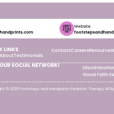
Website
handprints.com
footstepsandhand
K LINKS
Contact
Careers
Resources
About
Testimonials
 OUR SOCIAL NETWORK!
Discriminatio
Good Faith E
ht © 2025 Footsteps and Handprints Pediatric Therapy All Ri