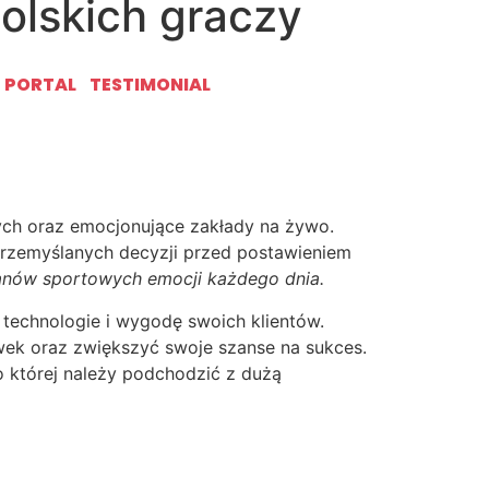
olskich graczy
y nowoczesny gracz z pewnością doceni
T PORTAL
TESTIMONIAL
 obstawianie wyników staje się przyjemnością
ych oraz emocjonujące zakłady na żywo.
rzemyślanych decyzji przed postawieniem
 fanów sportowych emocji każdego dnia.
technologie i wygodę swoich klientów.
wek oraz zwiększyć swoje szanse na sukces.
 której należy podchodzić z dużą