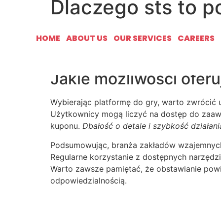
Dlaczego sts to p
Zakłady bukmacherskie cieszą się w Polsce 
HOME
ABOUT US
OUR SERVICES
CAREERS
funkcjonalną
sts aplikacja
, która ułatwia śle
dostępną w każdym miejscu.
Jakie możliwości ofer
Wybierając platformę do gry, warto zwrócić
Użytkownicy mogą liczyć na dostęp do zaaw
kuponu.
Dbałość o detale i szybkość działan
Podsumowując, branża zakładów wzajemnych w
Regularne korzystanie z dostępnych narzędz
Warto zawsze pamiętać, że obstawianie powi
odpowiedzialnością.