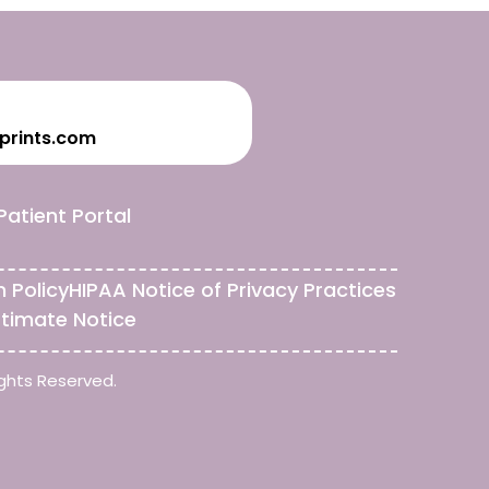
prints.com
Patient Portal
n Policy
HIPAA Notice of Privacy Practices
stimate Notice
ghts Reserved.