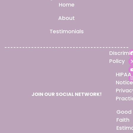
Home
About
Testimonials
Discrimi
Policy
HIPAA
Notice
Privac
JOIN OUR SOCIAL NETWORK!
Practi
Good
Faith
Estim