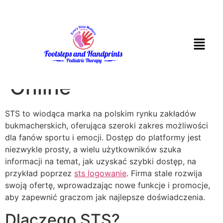
STS: Twoje Centrum
Zakładów
Bukmacherskich
Online
STS to wiodąca marka na polskim rynku zakładów
bukmacherskich, oferująca szeroki zakres możliwości
dla fanów sportu i emocji. Dostęp do platformy jest
niezwykle prosty, a wielu użytkowników szuka
informacji na temat, jak uzyskać szybki dostęp, na
przykład poprzez
sts logowanie
. Firma stale rozwija
swoją ofertę, wprowadzając nowe funkcje i promocje,
aby zapewnić graczom jak najlepsze doświadczenia.
Dlaczego STS?