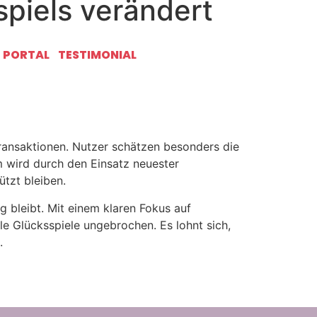
piels verändert
ieler weltweit. Wer auf der Suche nach einem
T PORTAL
TESTIMONIAL
 verbindet. Die intuitive Bedienung und das
den.
Transaktionen. Nutzer schätzen besonders die
 wird durch den Einsatz neuester
ützt bleiben.
g bleibt. Mit einem klaren Fokus auf
le Glücksspiele ungebrochen. Es lohnt sich,
.