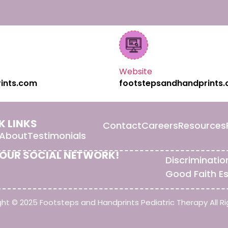
Website
ints.com
footstepsandhandprints
K LINKS
Contact
Careers
Resources
About
Testimonials
 OUR SOCIAL NETWORK!
Discriminatio
Good Faith E
ht © 2025 Footsteps and Handprints Pediatric Therapy All Ri