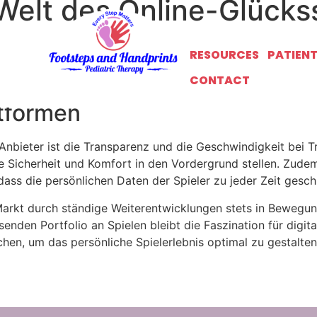
elt des Online-Glückss
indruckende Vielfalt an Unterhaltungsmöglichkeiten für Sp
RESOURCES
PATIEN
eine Plattform, die technologische Innovation mit Spannung
CONTACT
fänger als auch Profis eine ansprechende Umgebung vorfin
ttformen
r Anbieter ist die Transparenz und die Geschwindigkeit bei 
Sicherheit und Komfort in den Vordergrund stellen. Zudem
dass die persönlichen Daten der Spieler zu jeder Zeit gesch
 Markt durch ständige Weiterentwicklungen stets in Bewegun
nden Portfolio an Spielen bleibt die Faszination für digita
hen, um das persönliche Spielerlebnis optimal zu gestalten