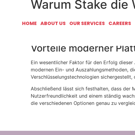
Warum Stake die W
Moderne Online-Casinos bieten heute eine bee
HOME
ABOUT US
OUR SERVICES
CAREERS
erstklassigen Erlebnis ist, findet bei
my stake
breite Angebot sorgen dafür, dass sowohl An
Vorteile moderner Pla
Ein wesentlicher Faktor für den Erfolg diese
modernen Ein- und Auszahlungsmethoden, die 
Verschlüsselungstechnologien sichergestellt, 
Abschließend lässt sich festhalten, dass der
Nutzerfreundlichkeit und einem ständig wachse
die verschiedenen Optionen genau zu vergleic