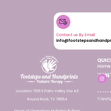
Contact us By Email
info@footstepsandhandpr
QUIC
Home
JOIN
Location: 1516 E Palm Valley Ste A3
Copyrig
Round Rock, TX 78664
Hours of Operation: M-Friday 8-6pm