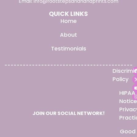
Email:
info@footstepsandhandprints.com
QUICK LINKS
Home
About
Testimonials
Discrimi
Policy
HIPAA
Notice
Privac
JOIN OUR SOCIAL NETWORK!
Practi
Good