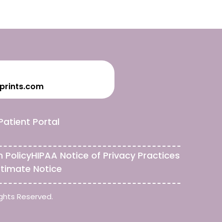
prints.com
Patient Portal
n Policy
HIPAA Notice of Privacy Practices
stimate Notice
ghts Reserved.