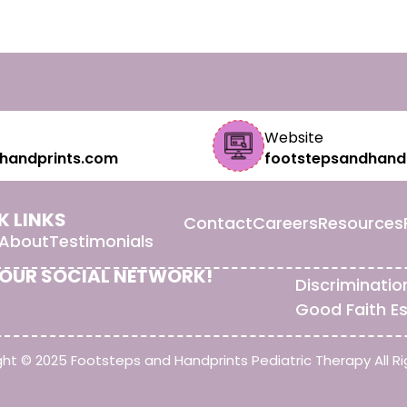
Website
handprints.com
footstepsandhand
K LINKS
Contact
Careers
Resources
About
Testimonials
 OUR SOCIAL NETWORK!
Discriminatio
Good Faith E
ht © 2025 Footsteps and Handprints Pediatric Therapy All Ri