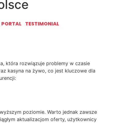
olsce
zpieczeństwa oraz nowoczesnych rozwiązań
T PORTAL
TESTIMONIAL
becnie na rynku. Serwis ten zyskał
ch.
a, która rozwiązuje problemy w czasie
az kasyna na żywo, co jest kluczowe dla
rencji:
ajwyższym poziomie. Warto jednak zawsze
ciągłym aktualizacjom oferty, użytkownicy