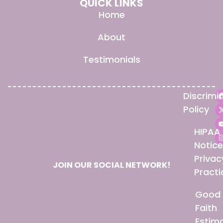
QUICK LINKS
Home
About
Testimonials
Discrimi
Policy
HIPAA
Notice
Privac
JOIN OUR SOCIAL NETWORK!
Practi
Good
Faith
Estim