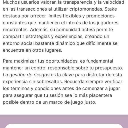
Muchos usuarios valoran la transparencia y la velocidad
en las transacciones al utilizar criptomonedas. Stake
destaca por ofrecer límites flexibles y promociones
constantes que mantienen el interés de los jugadores
recurrentes. Además, su comunidad activa permite
compartir estrategias y experiencias, creando un
entorno social bastante dinámico que difícilmente se
encuentra en otros lugares.
Para maximizar tus oportunidades, es fundamental
mantener un control responsable sobre tu presupuesto.
La gestión de riesgos
es la clave para disfrutar de esta
experiencia sin sobresaltos. Recuerda siempre verificar
los términos y condiciones antes de comenzar a jugar
para asegurar que tu sesión sea lo más placentera
posible dentro de un marco de juego justo.