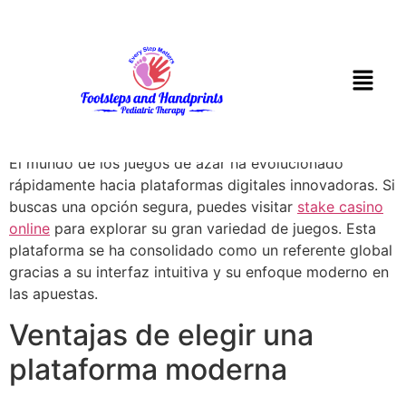
Descubre la
experiencia de juego
en Stake
El mundo de los juegos de azar ha evolucionado
rápidamente hacia plataformas digitales innovadoras. Si
buscas una opción segura, puedes visitar
stake casino
online
para explorar su gran variedad de juegos. Esta
plataforma se ha consolidado como un referente global
gracias a su interfaz intuitiva y su enfoque moderno en
las apuestas.
Ventajas de elegir una
plataforma moderna