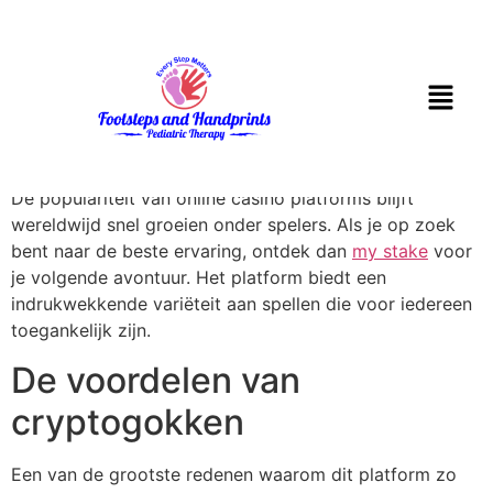
Alles wat je moet
weten over het
spelen bij Stake
De populariteit van online casino platforms blijft
wereldwijd snel groeien onder spelers. Als je op zoek
bent naar de beste ervaring, ontdek dan
my stake
voor
je volgende avontuur. Het platform biedt een
indrukwekkende variëteit aan spellen die voor iedereen
toegankelijk zijn.
De voordelen van
cryptogokken
Een van de grootste redenen waarom dit platform zo