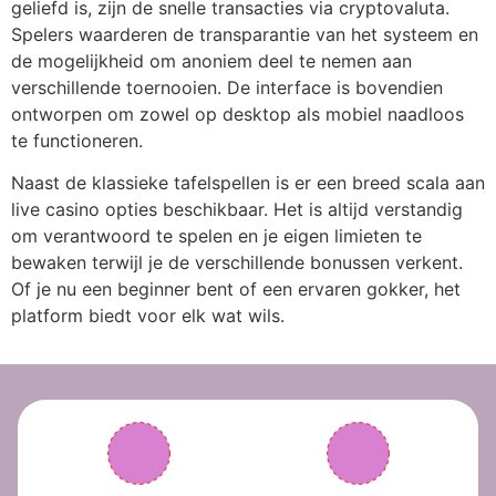
geliefd is, zijn de snelle transacties via cryptovaluta.
Spelers waarderen de transparantie van het systeem en
de mogelijkheid om anoniem deel te nemen aan
verschillende toernooien. De interface is bovendien
ontworpen om zowel op desktop als mobiel naadloos
te functioneren.
Naast de klassieke tafelspellen is er een breed scala aan
live casino opties beschikbaar. Het is altijd verstandig
om verantwoord te spelen en je eigen limieten te
bewaken terwijl je de verschillende bonussen verkent.
Of je nu een beginner bent of een ervaren gokker, het
platform biedt voor elk wat wils.