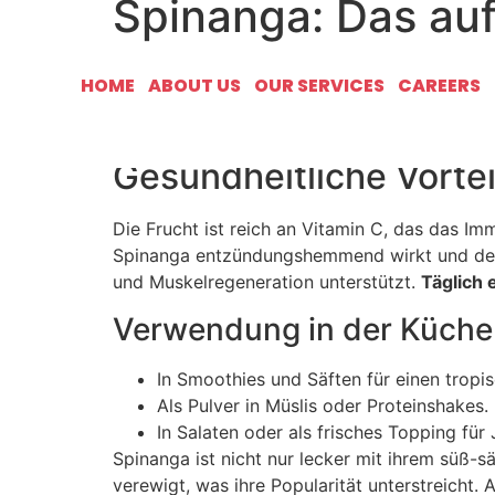
Spinanga: Das au
Spinanga, eine exotische Frucht aus den dic
HOME
ABOUT US
OUR SERVICES
CAREERS
orangefarbene Beere, botanisch
Spinanga offi
genutzt. Ihre einzigartige Kombination aus V
Gesundheitliche Vorte
Die Frucht ist reich an Vitamin C, das das I
Spinanga entzündungshemmend wirkt und den Ch
und Muskelregeneration unterstützt.
Täglich 
Verwendung in der Küche
In Smoothies und Säften für einen tropi
Als Pulver in Müslis oder Proteinshakes.
In Salaten oder als frisches Topping für
Spinanga ist nicht nur lecker mit ihrem süß-s
verewigt, was ihre Popularität unterstreicht.