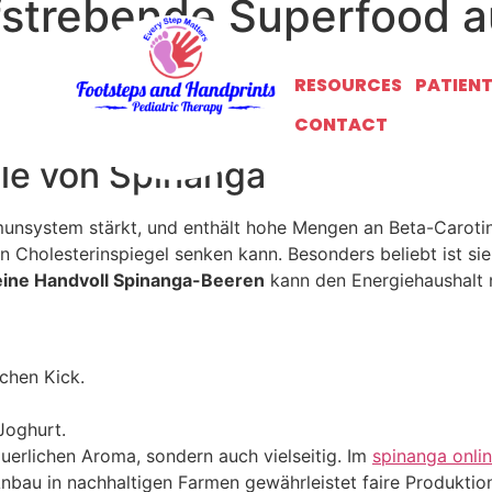
fstrebende Superfood a
hten Regenwäldern Südamerikas, erobert derzeit die Welt d
RESOURCES
PATIEN
cinalis
, wächst an hohen Rankpflanzen und wird seit Jahrhu
CONTACT
itaminen, Antioxidantien und seltenen Bioflavonoiden macht
ile von Spinanga
mmunsystem stärkt, und enthält hohe Mengen an Beta-Carotin
olesterinspiegel senken kann. Besonders beliebt ist sie b
eine Handvoll Spinanga-Beeren
kann den Energiehaushalt n
schen Kick.
 Joghurt.
äuerlichen Aroma, sondern auch vielseitig. Im
spinanga onli
 Anbau in nachhaltigen Farmen gewährleistet faire Produktio