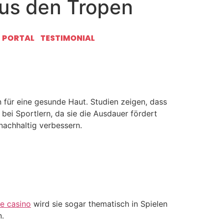
us den Tropen
er gesunden Ernährung. Diese leuchtend
T PORTAL
TESTIMONIAL
nderten von indigenen Völkern als Heilmittel
 sie zu einem echten Superfood.
 für eine gesunde Haut. Studien zeigen, dass
ei Sportlern, da sie die Ausdauer fördert
achhaltig verbessern.
ne casino
wird sie sogar thematisch in Spielen
n.