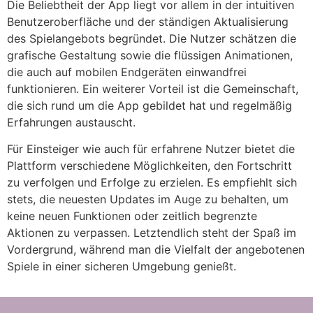
Die Beliebtheit der App liegt vor allem in der intuitiven
Benutzeroberfläche und der ständigen Aktualisierung
des Spielangebots begründet. Die Nutzer schätzen die
grafische Gestaltung sowie die flüssigen Animationen,
die auch auf mobilen Endgeräten einwandfrei
funktionieren. Ein weiterer Vorteil ist die Gemeinschaft,
die sich rund um die App gebildet hat und regelmäßig
Erfahrungen austauscht.
Für Einsteiger wie auch für erfahrene Nutzer bietet die
Plattform verschiedene Möglichkeiten, den Fortschritt
zu verfolgen und Erfolge zu erzielen. Es empfiehlt sich
stets, die neuesten Updates im Auge zu behalten, um
keine neuen Funktionen oder zeitlich begrenzte
Aktionen zu verpassen. Letztendlich steht der Spaß im
Vordergrund, während man die Vielfalt der angebotenen
Spiele in einer sicheren Umgebung genießt.