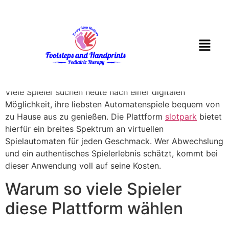
Die Welt der
Unterhaltung bei
Slotpark entdecken
Viele Spieler suchen heute nach einer digitalen
Möglichkeit, ihre liebsten Automatenspiele bequem von
zu Hause aus zu genießen. Die Plattform
slotpark
bietet
hierfür ein breites Spektrum an virtuellen
Spielautomaten für jeden Geschmack. Wer Abwechslung
und ein authentisches Spielerlebnis schätzt, kommt bei
dieser Anwendung voll auf seine Kosten.
Warum so viele Spieler
diese Plattform wählen