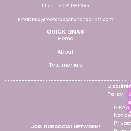
Phone:
512-218-6955
Email:
info@footstepsandhandprints.com
QUICK LINKS
Home
About
Testimonials
Discrimi
Policy
HIPAA
Notice
Privac
JOIN OUR SOCIAL NETWORK!
Practi