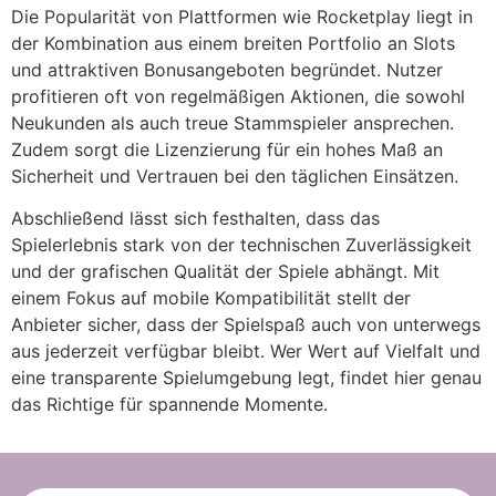
Die Popularität von Plattformen wie Rocketplay liegt in
der Kombination aus einem breiten Portfolio an Slots
und attraktiven Bonusangeboten begründet. Nutzer
profitieren oft von regelmäßigen Aktionen, die sowohl
Neukunden als auch treue Stammspieler ansprechen.
Zudem sorgt die Lizenzierung für ein hohes Maß an
Sicherheit und Vertrauen bei den täglichen Einsätzen.
Abschließend lässt sich festhalten, dass das
Spielerlebnis stark von der technischen Zuverlässigkeit
und der grafischen Qualität der Spiele abhängt. Mit
einem Fokus auf mobile Kompatibilität stellt der
Anbieter sicher, dass der Spielspaß auch von unterwegs
aus jederzeit verfügbar bleibt. Wer Wert auf Vielfalt und
eine transparente Spielumgebung legt, findet hier genau
das Richtige für spannende Momente.