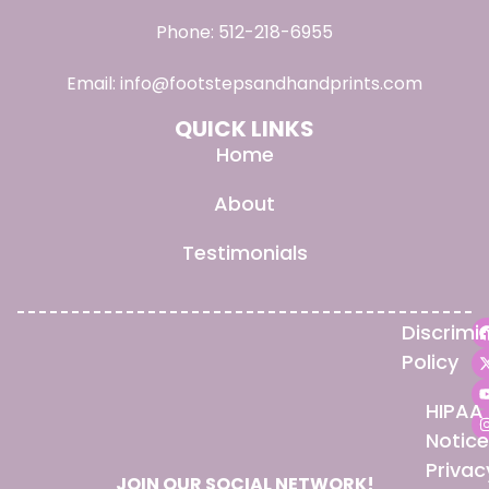
Phone:
512-218-6955
Email:
info@footstepsandhandprints.com
QUICK LINKS
Home
About
Testimonials
Discrimi
Policy
HIPAA
Notice
Privac
JOIN OUR SOCIAL NETWORK!