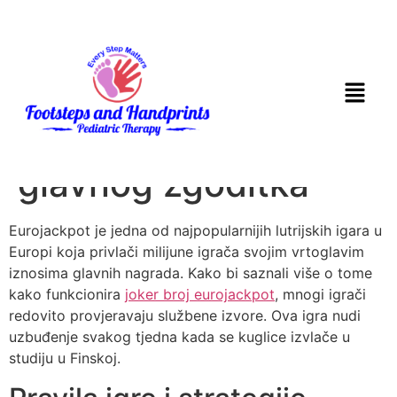
Kako funkcionira
Eurojackpot i koje su
šanse za osvajanje
glavnog zgoditka
Eurojackpot je jedna od najpopularnijih lutrijskih igara u
Europi koja privlači milijune igrača svojim vrtoglavim
iznosima glavnih nagrada. Kako bi saznali više o tome
kako funkcionira
joker broj eurojackpot
, mnogi igrači
redovito provjeravaju službene izvore. Ova igra nudi
uzbuđenje svakog tjedna kada se kuglice izvlače u
studiju u Finskoj.