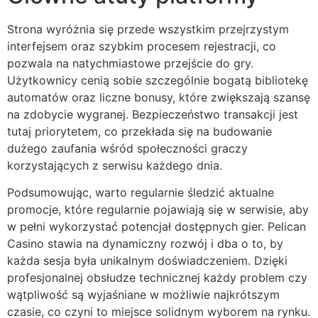
Strona wyróżnia się przede wszystkim przejrzystym
interfejsem oraz szybkim procesem rejestracji, co
pozwala na natychmiastowe przejście do gry.
Użytkownicy cenią sobie szczególnie bogatą bibliotekę
automatów oraz liczne bonusy, które zwiększają szansę
na zdobycie wygranej. Bezpieczeństwo transakcji jest
tutaj priorytetem, co przekłada się na budowanie
dużego zaufania wśród społeczności graczy
korzystających z serwisu każdego dnia.
Podsumowując, warto regularnie śledzić aktualne
promocje, które regularnie pojawiają się w serwisie, aby
w pełni wykorzystać potencjał dostępnych gier. Pelican
Casino stawia na dynamiczny rozwój i dba o to, by
każda sesja była unikalnym doświadczeniem. Dzięki
profesjonalnej obsłudze technicznej każdy problem czy
wątpliwość są wyjaśniane w możliwie najkrótszym
czasie, co czyni to miejsce solidnym wyborem na rynku.