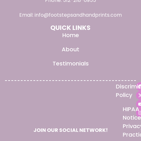
Phone:
512-218-6955
Email:
info@footstepsandhandprints.com
QUICK LINKS
Home
About
Testimonials
Discrimi
Policy
HIPAA
Notice
Privac
JOIN OUR SOCIAL NETWORK!
Practi