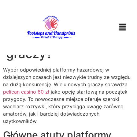
Dlaczego Pelican
Casino zdobywa
popularność wśród
graczy?
Wybór odpowiedniej platformy hazardowej w
dzisiejszych czasach jest niezwykle trudny ze względu
na dużą konkurencję. Wielu nowych graczy sprawdza
pelican casino 60 zł
jako opcję startową na początek
przygody. To nowoczesne miejsce oferuje szeroki
wachlarz rozrywki, który przyciąga uwagę zarówno
amatorów, jak i bardziej doświadczonych
użytkowników.
Główne atuty platformy