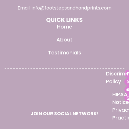
Email:
info@footstepsandhandprints.com
QUICK LINKS
Home
About
Testimonials
Discrimi
Policy
HIPAA
Notice
Privac
JOIN OUR SOCIAL NETWORK!
Practi