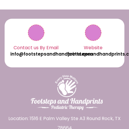
Contact us By Email
Website
info@footstepsandhandprints.com
footstepsandhandprints.
Location: 1516 E Palm Valley Ste A3 Round Rock, TX
78664