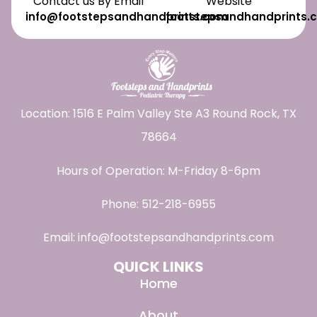
Contact us By Email
Website
info@footstepsandhandprints.com
footstepsandhandprints.
Location: 1516 E Palm Valley Ste A3 Round Rock, TX
78664
Hours of Operation: M-Friday 8-6pm
Phone:
512-218-6955
Email:
info@footstepsandhandprints.com
QUICK LINKS
Home
About