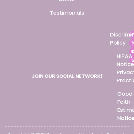
Testimonials
Discrimi
Policy
HIPAA
Notice
Privac
JOIN OUR SOCIAL NETWORK!
Practi
Good
Faith
Estim
Notic