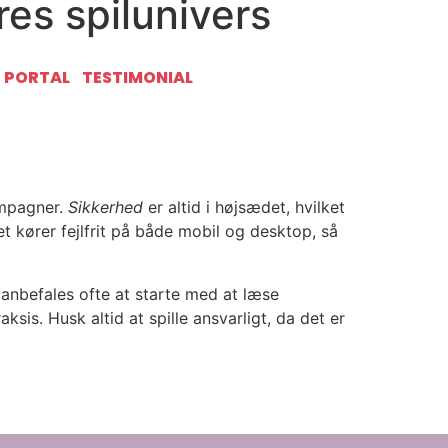
es spilunivers
 Mange spillere vælger i dag
mrgreen online
T PORTAL
TESTIMONIAL
t at skabe et trygt miljø for alle, der
ampagner.
Sikkerhed
er altid i højsædet, hvilket
et kører fejlfrit på både mobil og desktop, så
t anbefales ofte at starte med at læse
sis. Husk altid at spille ansvarligt, da det er