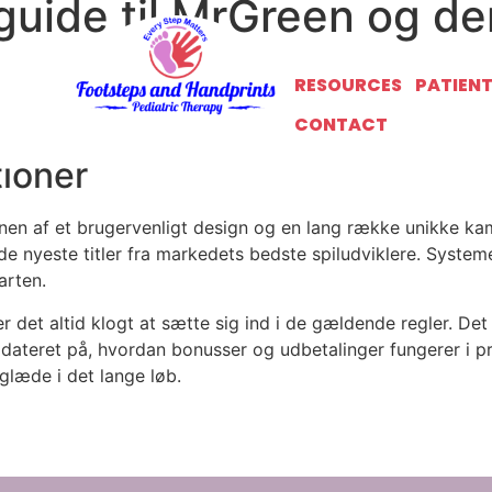
ide til MrGreen og der
platform, er der mange muligheder på det moderne marked.
RESOURCES
PATIEN
ende spillemaskiner. Denne operatør har gennem årene formåe
CONTACT
tioner
onen af et brugervenligt design og en lang række unikke k
 de nyeste titler fra markedets bedste spiludviklere. System
arten.
er det altid klogt at sætte sig ind i de gældende regler. De
ateret på, hvordan bonusser og udbetalinger fungerer i prak
glæde i det lange løb.