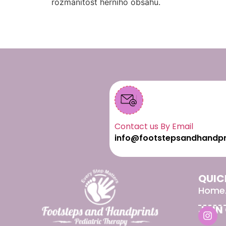
rozmanitost herního obsahu.
Contact us By Email
info@footstepsandhandpr
QUIC
Home
JOIN