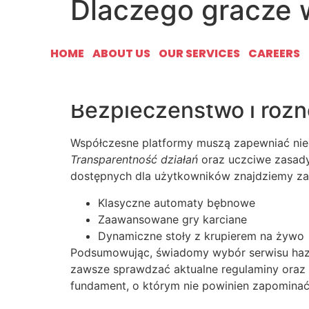
Dlaczego gracze w
Rynek hazardowy w sieci nieustannie ewoluuje
HOME
ABOUT US
OUR SERVICES
CAREERS
magius kasyno
, które oferuje nowoczesne r
doświadczeń przed monitorem.
Bezpieczeństwo i różn
Współczesne platformy muszą zapewniać nie 
Transparentność działań
oraz uczciwe zasady 
dostępnych dla użytkowników znajdziemy zaz
Klasyczne automaty bębnowe
Zaawansowane gry karciane
Dynamiczne stoły z krupierem na żywo
Podsumowując, świadomy wybór serwisu haz
zawsze sprawdzać aktualne regulaminy oraz o
fundament, o którym nie powinien zapominać 