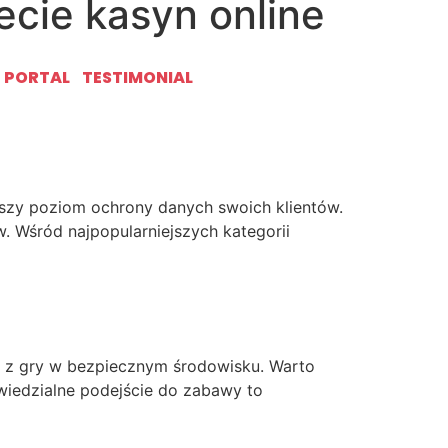
cie kasyn online
Jeśli szukasz rzetelnej platformy, sprawdź
T PORTAL
TESTIMONIAL
 miejsca do gry to klucz do udanych
ższy poziom ochrony danych swoich klientów.
. Wśród najpopularniejszych kategorii
 z gry w bezpiecznym środowisku. Warto
owiedzialne podejście do zabawy to