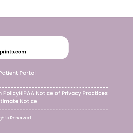
prints.com
Patient Portal
n Policy
HIPAA Notice of Privacy Practices
stimate Notice
ghts Reserved.