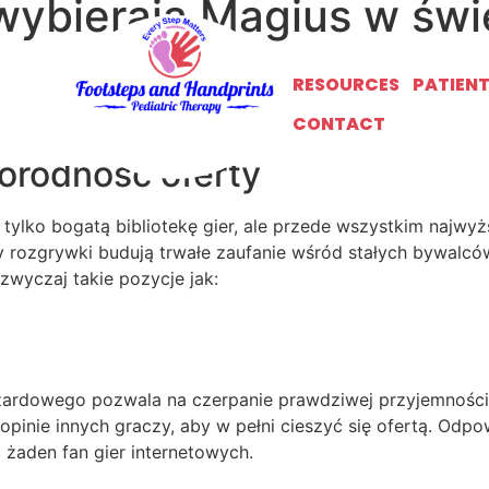
ybierają Magius w świe
, przyciągając coraz szersze grono entuzjastów rozrywki. 
RESOURCES
PATIEN
ozwiązania dla każdego użytkownika. Wybór odpowiedniego
CONTACT
orodność oferty
tylko bogatą bibliotekę gier, ale przede wszystkim najwy
rozgrywki budują trwałe zaufanie wśród stałych bywalców
wyczaj takie pozycje jak:
ardowego pozwala na czerpanie prawdziwej przyjemności
pinie innych graczy, aby w pełni cieszyć się ofertą. Odp
żaden fan gier internetowych.