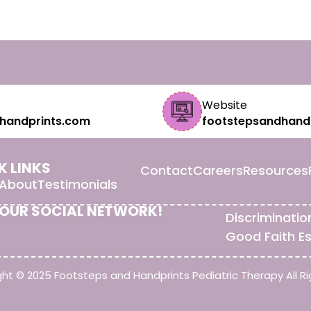
Website
handprints.com
footstepsandhand
K LINKS
Contact
Careers
Resources
About
Testimonials
 OUR SOCIAL NETWORK!
Discriminatio
Good Faith E
ht © 2025 Footsteps and Handprints Pediatric Therapy All Ri