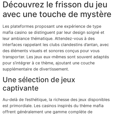
Découvrez le frisson du jeu
avec une touche de mystère
Les plateformes proposant une expérience de type
mafia casino se distinguent par leur design soigné et
leur ambiance thématique. Attendez-vous à des
interfaces rappelant les clubs clandestins d’antan, avec
des éléments visuels et sonores conçus pour vous
transporter. Les jeux eux-mêmes sont souvent adaptés
pour s’intégrer à ce thème, ajoutant une couche
supplémentaire de divertissement.
Une sélection de jeux
captivante
Au-delà de l’esthétique, la richesse des jeux disponibles
est primordiale. Les casinos inspirés du thème mafia
offrent généralement une gamme complète de