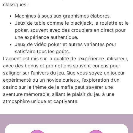
classiques :
Machines à sous aux graphismes élaborés.
Jeux de table comme le blackjack, la roulette et le
poker, souvent avec des croupiers en direct pour
une expérience authentique.
Jeux de vidéo poker et autres variantes pour
satisfaire tous les goûts.
L’accent est mis sur la qualité de l’expérience utilisateur,
avec des bonus et promotions souvent conçus pour
s’aligner sur l’univers du jeu. Que vous soyez un joueur
expérimenté ou un novice curieux, l’exploration d’un
casino sur le thème de la mafia peut s’avérer une
aventure mémorable, alliant le plaisir du jeu à une
atmosphère unique et captivante.