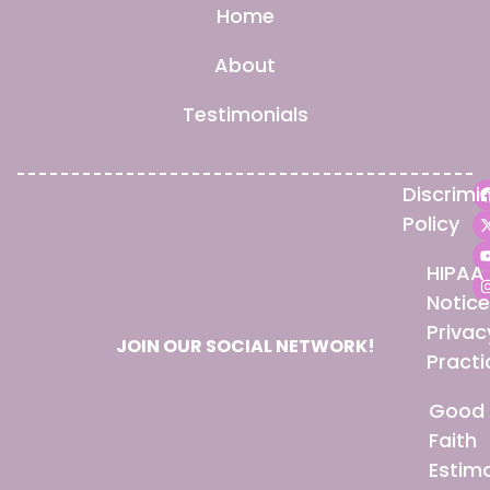
Home
About
Testimonials
Discrimi
Policy
HIPAA
Notice
Privac
JOIN OUR SOCIAL NETWORK!
Practi
Good
Faith
Estim