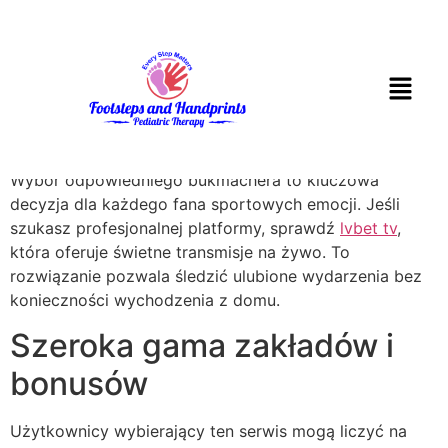
Dlaczego warto
sprawdzić ofertę
lvbet w Polsce
Wybór odpowiedniego bukmachera to kluczowa
decyzja dla każdego fana sportowych emocji. Jeśli
szukasz profesjonalnej platformy, sprawdź
lvbet tv
,
która oferuje świetne transmisje na żywo. To
rozwiązanie pozwala śledzić ulubione wydarzenia bez
konieczności wychodzenia z domu.
Szeroka gama zakładów i
bonusów
Użytkownicy wybierający ten serwis mogą liczyć na