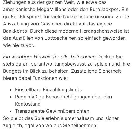
Ziehungen aus der ganzen Welt, wie etwa das
amerikanische MegaMillions oder den EuroJackpot. Ein
großer Pluspunkt für viele Nutzer ist die unkomplizierte
Auszahlung von Gewinnen direkt auf das eigene
Bankkonto. Durch diese moderne Herangehensweise ist
das Ausfüllen von Lottoscheinen so einfach geworden
wie nie zuvor.
Ein wichtiger Hinweis für alle Teilnehmer:
Denken Sie
stets daran, verantwortungsbewusst zu spielen und Ihre
Budgets im Blick zu behalten. Zusätzliche Sicherheit
bieten dabei Funktionen wie:
Einstellbare Einzahlungslimits
Regelmäßige Benachrichtigungen über den
Kontostand
Transparente Gewinnübersichten
So bleibt das Spielerlebnis unterhaltsam und sicher
zugleich, egal von wo aus Sie teilnehmen.