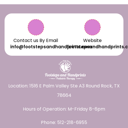
Contact us By Email
Website
info@footstepsandhandprints.com
footstepsandhandprints.
Location: 1516 E Palm Valley Ste A3 Round Rock, TX
78664
Hours of Operation: M-Friday 8-6pm
Phone:
512-218-6955