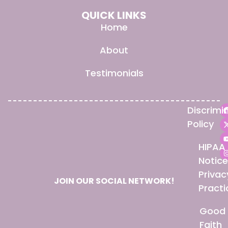
QUICK LINKS
Home
About
Testimonials
Discrimi
Policy
HIPAA
Notice
Privac
JOIN OUR SOCIAL NETWORK!
Practi
Good
Faith