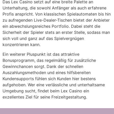
Das Lex Casino setzt auf eine breite Palette an
Unterhaltung, die sowohl Anfänger als auch erfahrene
Profis anspricht. Von klassischen Spielautomaten bis hin
zu aufregenden Live-Dealer-Tischen bietet der Anbieter
ein abwechslungsreiches Portfolio. Dabei steht die
Sicherheit der Spieler stets an erster Stelle, sodass man
sich voll und ganz auf das Spielvergnügen
konzentrieren kann.
Ein weiterer Pluspunkt ist das attraktive
Bonusprogramm, das regelmäßig für zusätzliche
Gewinnchancen sorgt. Dank der schnellen
Auszahlungsmethoden und eines hilfsbereiten
Kundensupports fühlen sich Kunden hier bestens
aufgehoben. Wer eine verlässliche und unterhaltsame
Umgebung sucht, findet beim Lex Casino ein
exzellentes Ziel für seine Freizeitgestaltung.