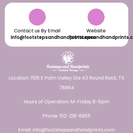
Contact us By Email
Website
info@footstepsandhandprints.com
footstepsandhandprints.
Location: 1516 E Palm Valley Ste A3 Round Rock, TX
78664
Hours of Operation: M-Friday 8-6pm
Phone:
512-218-6955
Email:
info@footstepsandhandprints.com