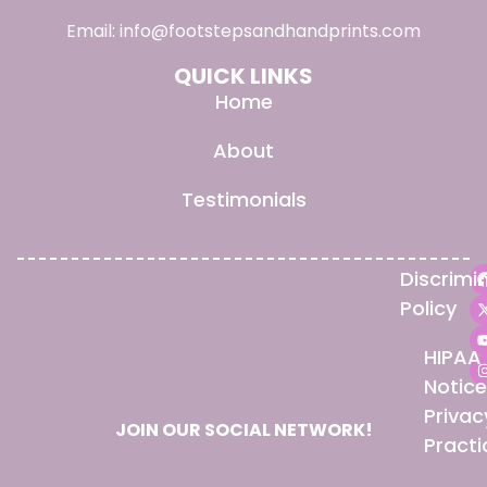
Email:
info@footstepsandhandprints.com
QUICK LINKS
Home
About
Testimonials
Discrimi
Policy
HIPAA
Notice
Privac
JOIN OUR SOCIAL NETWORK!
Practi