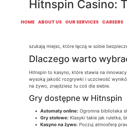
Hitnspin Casino: 
Wygranych
HOME
ABOUT US
OUR SERVICES
CAREERS
Rynek kasyn online stale się rozwija, oferuj
zdobywa popularność, jest nowa platforma, 
szukają miejsc, które łączą w sobie bezpiecze
Dlaczego warto wybra
Hitnspin to kasyno, które stawia na innowac
wysoką jakość rozgrywki i uczciwość wyników
na żywo, znajdziesz tu coś dla siebie.
Gry dostępne w Hitnspin
Automaty online:
Ogromna biblioteka 
Gry stołowe:
Klasyki takie jak ruletka,
Kasyno na żywo:
Poczuj atmosferę praw