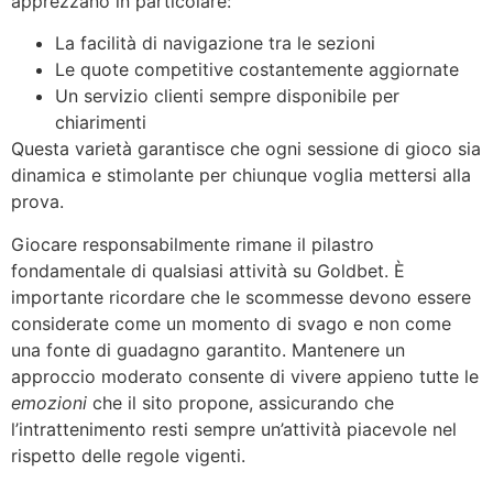
apprezzano in particolare:
La facilità di navigazione tra le sezioni
Le quote competitive costantemente aggiornate
Un servizio clienti sempre disponibile per
chiarimenti
Questa varietà garantisce che ogni sessione di gioco sia
dinamica e stimolante per chiunque voglia mettersi alla
prova.
Giocare responsabilmente rimane il pilastro
fondamentale di qualsiasi attività su Goldbet. È
importante ricordare che le scommesse devono essere
considerate come un momento di svago e non come
una fonte di guadagno garantito. Mantenere un
approccio moderato consente di vivere appieno tutte le
emozioni
che il sito propone, assicurando che
l’intrattenimento resti sempre un’attività piacevole nel
rispetto delle regole vigenti.