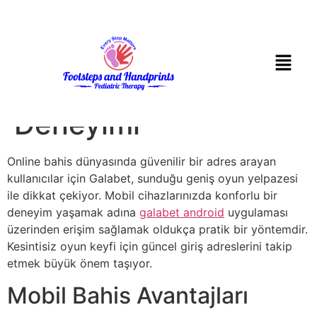
Galabet
Platformunda
Kazançlı Bahis
Deneyimi
Online bahis dünyasında güvenilir bir adres arayan
kullanıcılar için Galabet, sunduğu geniş oyun yelpazesi
ile dikkat çekiyor. Mobil cihazlarınızda konforlu bir
deneyim yaşamak adına
galabet android
uygulaması
üzerinden erişim sağlamak oldukça pratik bir yöntemdir.
Kesintisiz oyun keyfi için güncel giriş adreslerini takip
etmek büyük önem taşıyor.
Mobil Bahis Avantajları