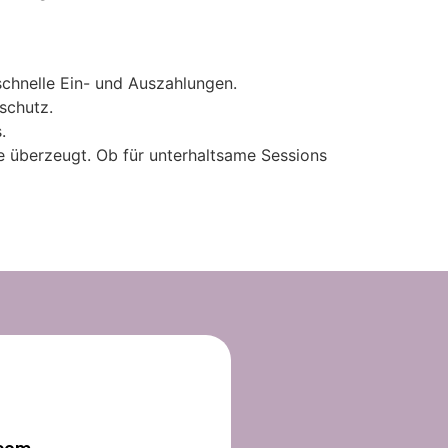
chnelle Ein- und Auszahlungen.
schutz.
.
e überzeugt. Ob für unterhaltsame Sessions