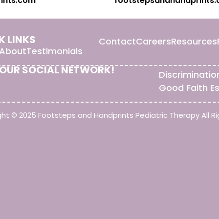
ints.com
footstepsandhandprints
K LINKS
Contact
Careers
Resources
About
Testimonials
 OUR SOCIAL NETWORK!
Discriminatio
Good Faith E
ht © 2025 Footsteps and Handprints Pediatric Therapy All Ri