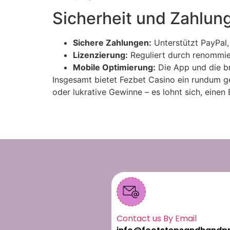
Sicherheit und Zahlu
Sichere Zahlungen:
Unterstützt PayPal,
Lizenzierung:
Reguliert durch renommier
Mobile Optimierung:
Die App und die br
Insgesamt bietet Fezbet Casino ein rundum g
oder lukrative Gewinne – es lohnt sich, einen 
Contact us By Email