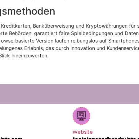
ngsmethoden
 Kreditkarten, Banküberweisung und Kryptowährungen für s
te Behörden, garantiert faire Spielbedingungen und Daten
owserbasierte Version laufen reibungslos auf Smartphones
elungenes Erlebnis, das durch Innovation und Kundenservic
Blick hineinzuwerfen.
Website