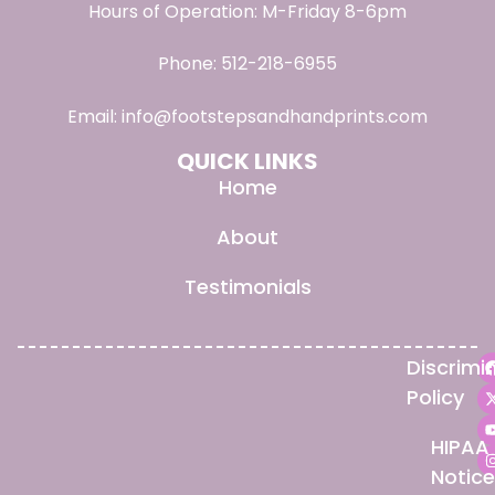
Hours of Operation: M-Friday 8-6pm
Phone:
512-218-6955
Email:
info@footstepsandhandprints.com
QUICK LINKS
Home
About
Testimonials
Discrimi
Policy
HIPAA
Notice