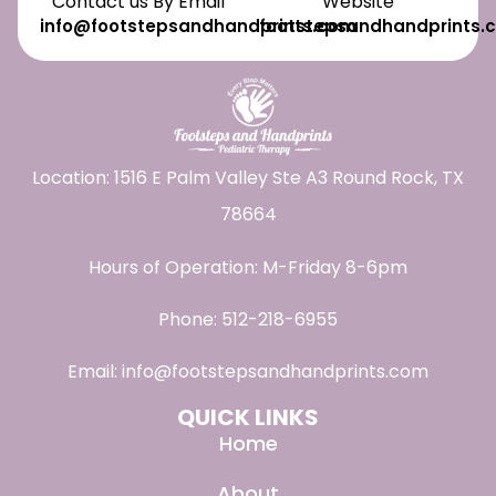
Contact us By Email
Website
info@footstepsandhandprints.com
footstepsandhandprints.
Location: 1516 E Palm Valley Ste A3 Round Rock, TX
78664
Hours of Operation: M-Friday 8-6pm
Phone:
512-218-6955
Email:
info@footstepsandhandprints.com
QUICK LINKS
Home
About