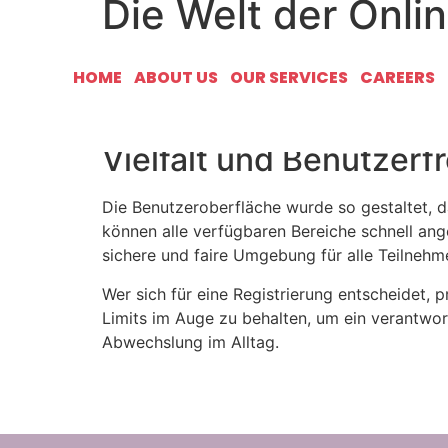
Die Welt der Onli
Moderne Spieler suchen stetig nach neuen Mö
HOME
ABOUT US
OUR SERVICES
CAREERS
crocobet
um ihr Glück bei diversen Casinospi
Geschmack.
Vielfalt und Benutzerf
Die Benutzeroberfläche wurde so gestaltet, da
können alle verfügbaren Bereiche schnell ang
sichere und faire Umgebung für alle Teilnehme
Wer sich für eine Registrierung entscheidet, 
Limits im Auge zu behalten, um ein verantwor
Abwechslung im Alltag.