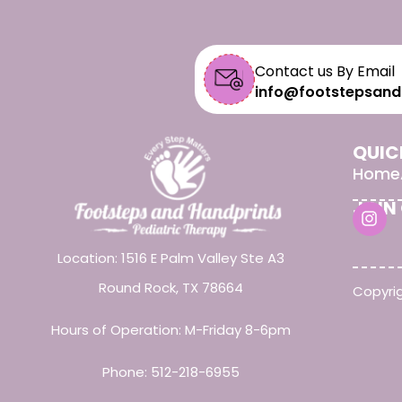
Contact us By Email
info@footstepsand
QUIC
Home
JOIN
Location: 1516 E Palm Valley Ste A3
Round Rock, TX 78664
Copyrig
Hours of Operation: M-Friday 8-6pm
Phone:
512-218-6955