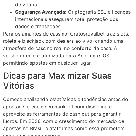
de vitória.
Segurança Avançada:
Criptografia SSL e licenças
internacionais asseguram total proteção dos
dados e transações.
Para os amantes de cassino, Cratosroyalbet traz slots,
roleta e blackjack com dealers ao vivo, criando uma
atmosfera de cassino real no conforto de casa. A
versão mobile é otimizada para Android e iOS,
permitindo apostas em qualquer lugar.
Dicas para Maximizar Suas
Vitórias
Comece analisando estatísticas e tendências antes de
apostar. Gerencie seu bankroll com disciplina e
aproveite as ferramentas de cash out para garantir
lucros. Em 2026, com o crescimento do mercado de
apostas no Brasil, plataformas como essa prometem
inovações ainda maiores.