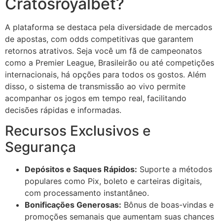
Cratosroyalbet?
A plataforma se destaca pela diversidade de mercados
de apostas, com odds competitivas que garantem
retornos atrativos. Seja você um fã de campeonatos
como a Premier League, Brasileirão ou até competições
internacionais, há opções para todos os gostos. Além
disso, o sistema de transmissão ao vivo permite
acompanhar os jogos em tempo real, facilitando
decisões rápidas e informadas.
Recursos Exclusivos e
Segurança
Depósitos e Saques Rápidos:
Suporte a métodos
populares como Pix, boleto e carteiras digitais,
com processamento instantâneo.
Bonificações Generosas:
Bônus de boas-vindas e
promoções semanais que aumentam suas chances