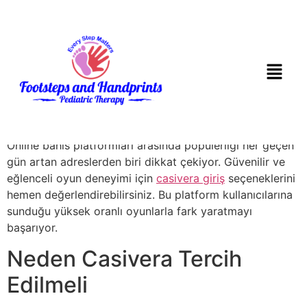
Casivera ile Kazançlı
Casino Dünyasına
Adım Atın
Online bahis platformları arasında popülerliği her geçen
gün artan adreslerden biri dikkat çekiyor. Güvenilir ve
eğlenceli oyun deneyimi için
casivera giriş
seçeneklerini
hemen değerlendirebilirsiniz. Bu platform kullanıcılarına
sunduğu yüksek oranlı oyunlarla fark yaratmayı
başarıyor.
Neden Casivera Tercih
Edilmeli