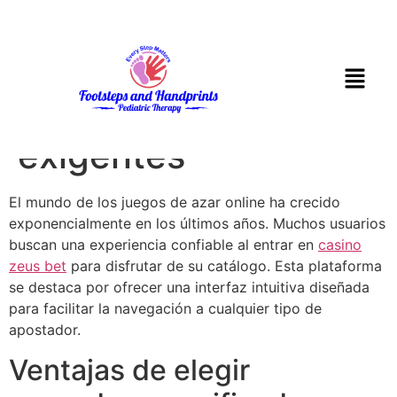
Explorando la
plataforma Casino
Zeus para jugadores
exigentes
El mundo de los juegos de azar online ha crecido
exponencialmente en los últimos años. Muchos usuarios
buscan una experiencia confiable al entrar en
casino
zeus bet
para disfrutar de su catálogo. Esta plataforma
se destaca por ofrecer una interfaz intuitiva diseñada
para facilitar la navegación a cualquier tipo de
apostador.
Ventajas de elegir